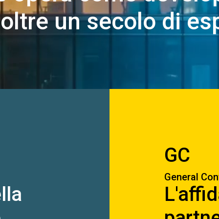
 oltre un secolo di e
GC
General Con
lla
L'affid
e
partne