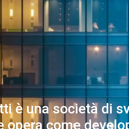
ti è una società di s
e opera come develop