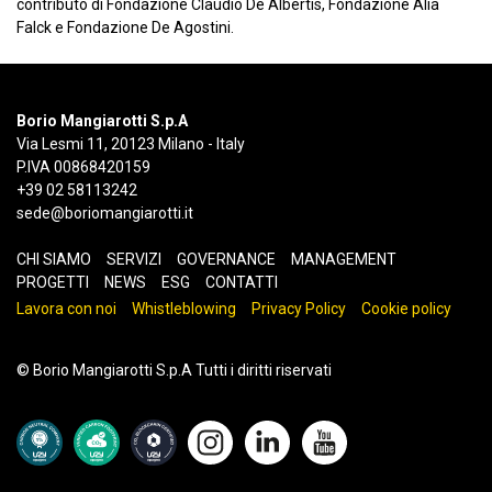
contributo di Fondazione Claudio De Albertis, Fondazione Alia
Falck e Fondazione De Agostini.
Borio Mangiarotti S.p.A
Via Lesmi 11, 20123 Milano - Italy
P.IVA 00868420159
+39 02 58113242
sede@boriomangiarotti.it
CHI SIAMO
SERVIZI
GOVERNANCE
MANAGEMENT
PROGETTI
NEWS
ESG
CONTATTI
Lavora con noi
Whistleblowing
Privacy Policy
Cookie policy
© Borio Mangiarotti S.p.A Tutti i diritti riservati